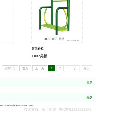
暂无价格
F037晃板
共有2页
首页
上一页
1
2
下一页
尾页
更多
更多
鑫邦达体育设施有限公司
技术支持：
智汇网通
粤ICP备19133515号
[全联盟建站]